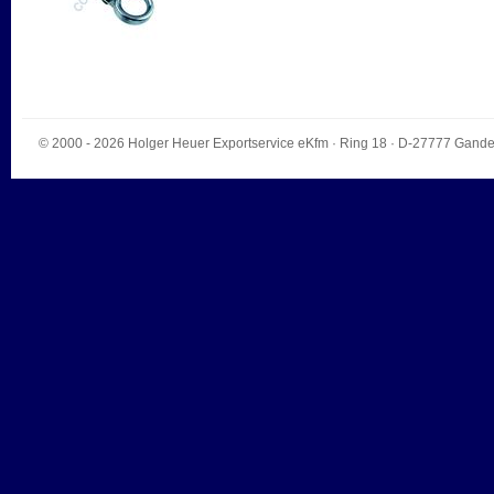
© 2000 - 2026
Holger Heuer Exportservice eKfm
·
Ring 18
· D-
27777
Gande