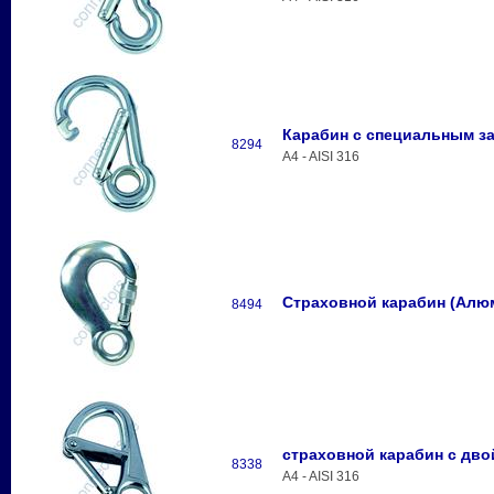
Карабин с специальным з
8294
A4 - AISI 316
Страховной карабин (Алю
8494
страховной карабин с дв
8338
A4 - AISI 316