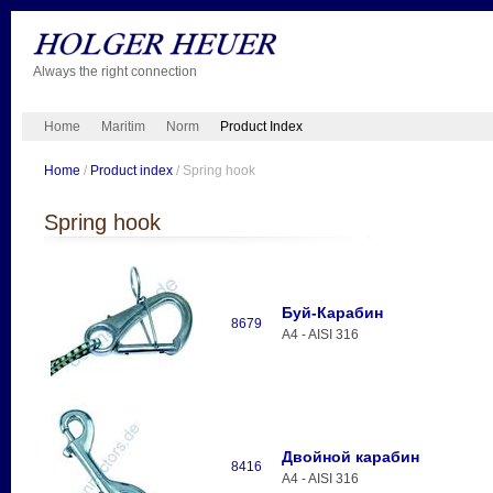
Always the right connection
Home
Maritim
Norm
Product Index
Home
/
Product index
/ Spring hook
Spring hook
Буй-Карабин
8679
A4 - AISI 316
Двойной карабин
8416
A4 - AISI 316