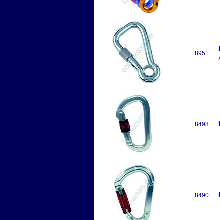
8951
8493
8490