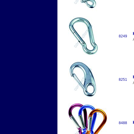
8249
8251
8488