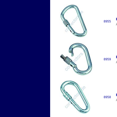
8955
8959
8958