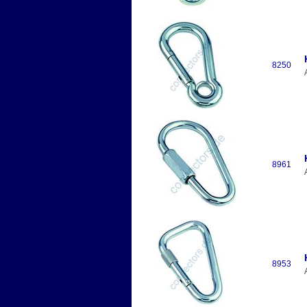
8250
8961
8953