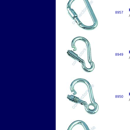
8957
8949
8950