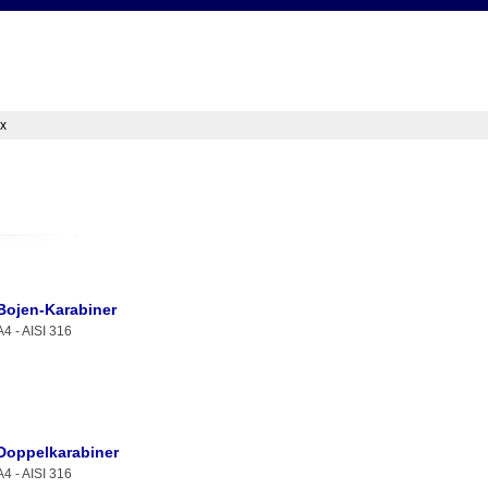
ex
Bojen-Karabiner
A4 - AISI 316
Doppelkarabiner
A4 - AISI 316