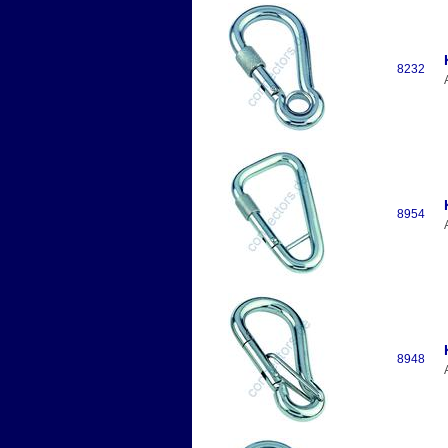
8232
8954
8948