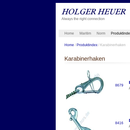
Always the right connection
Home
Maritim
Norm
Produktind
Home
/
Produktindex
/ Karabinerhaken
Karabinerhaken
8679
8416