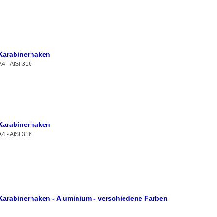
Karabinerhaken
A4 - AISI 316
Karabinerhaken
A4 - AISI 316
Karabinerhaken - Aluminium - verschiedene Farben