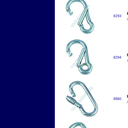
8293
8294
8960