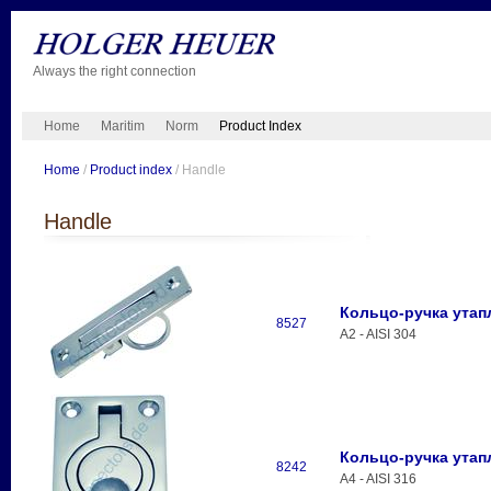
Always the right connection
Home
Maritim
Norm
Product Index
Home
/
Product index
/ Handle
Handle
Кольцо-ручка утап
8527
A2 - AISI 304
Кольцо-ручка утап
8242
A4 - AISI 316