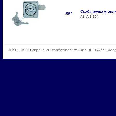
Скоба-ручка утапл
8589
A2 - AISI 304
© 2000 - 2026
Holger Heuer Exportservice eKfm
·
Ring 18
· D-
27777
Gande