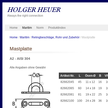
Always the right connection
Home
Maritim
Norm
Produktindex
Home
/
Maritim
/
Relingbeschläge, Rohr und Zubehör
/ Mastplatte
Mastplatte
A2 - AISI 304
Alle Angaben ohne Gewähr
Artikel-Nr.
L
Ösen-Ø
B
V
82662045
45
11 x 12
16
1
82662065
60
14 x 18
19
1
82662081
81
19 x 22
25
1
82662100
100
24 x 28
36
1