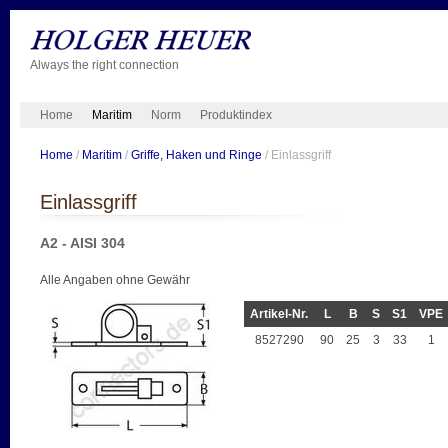
Always the right connection
Home
Maritim
Norm
Produktindex
Home
/
Maritim
/
Griffe, Haken und Ringe
/ Einlassgriff
Einlassgriff
A2 - AISI 304
Alle Angaben ohne Gewähr
Artikel-Nr.
L
B
S
S1
VPE
8527290
90
25
3
33
1