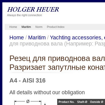
Always the right connection
Home
Maritim
Norm
Product Index
Home
/
Maritim
/
Yachting accessories, 
для приводнова вала (Например: Раз
Резец для приводнова вал
Разризает запутлные кона
A4 - AISI 316
All details without our obligation
Product No.
Shaft-Ø
Outside Ø