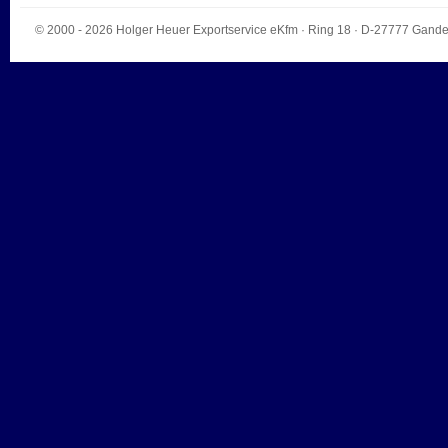
© 2000 - 2026
Holger Heuer Exportservice eKfm
·
Ring 18
· D-
27777
Gande