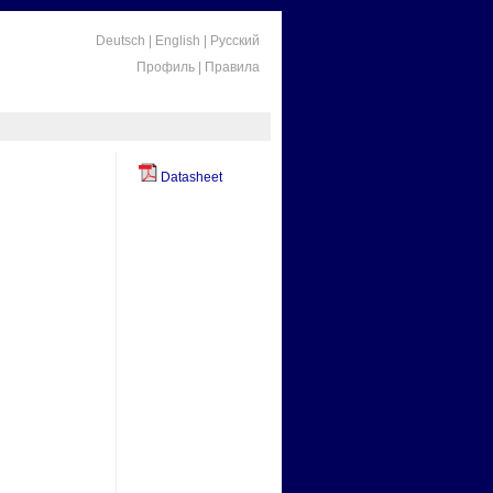
Deutsch
|
English
|
Русский
Профиль
|
Правила
Datasheet