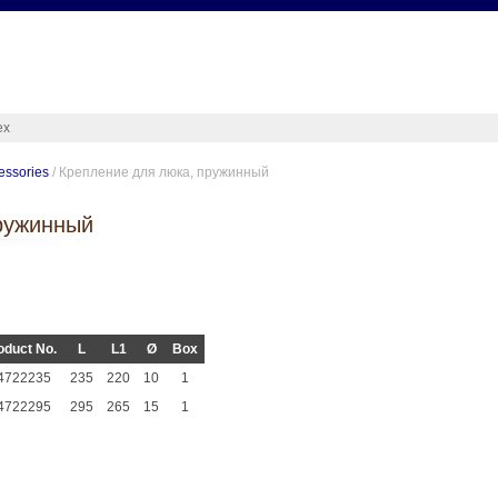
ex
cessories
/ Крепление для люка, пружинный
ружинный
oduct No.
L
L1
Ø
Box
4722235
235
220
10
1
4722295
295
265
15
1