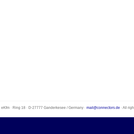
e eKfm
·
Ring 18
· D-
27777
Ganderkesee
/
Germany
·
mail@connectors.de
· All rig