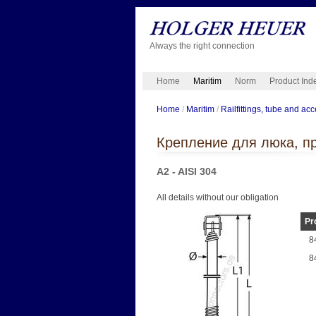
Always the right connection
Home
Maritim
Norm
Product Ind
Home
/
Maritim
/
Railfittings, tube and ac
Крепление для люка, п
A2 - AISI 304
All details without our obligation
Pr
8
8