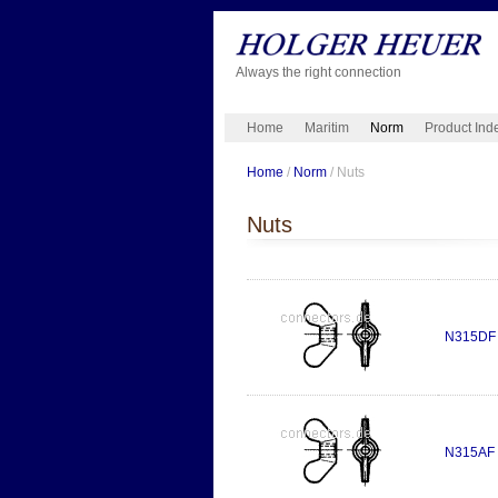
Always the right connection
Home
Maritim
Norm
Product Ind
Home
/
Norm
/ Nuts
Nuts
N315DF
N315AF