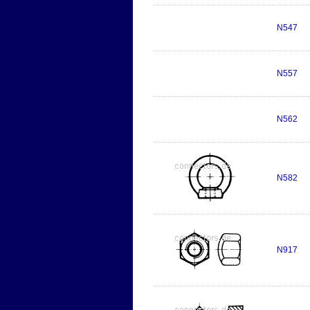
N547
N557
N562
N582
N917