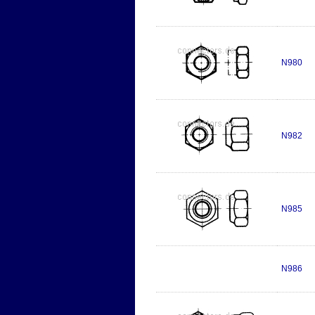
N980
N982
N985
N986