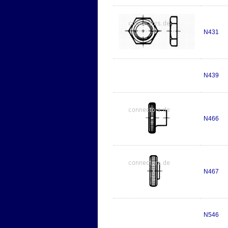
N431
N439
N466
N467
N546