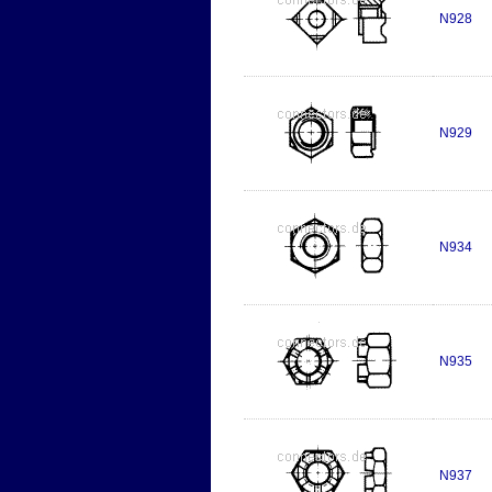
N928
N929
N934
N935
N937