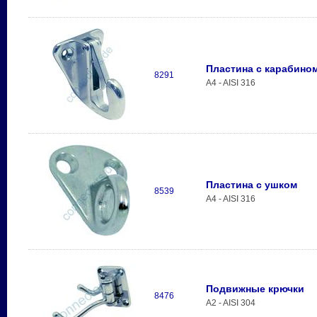
Пластина с карабино
8291
A4 - AISI 316
Пластина с ушком
8539
A4 - AISI 316
Подвижные крючки
8476
A2 - AISI 304