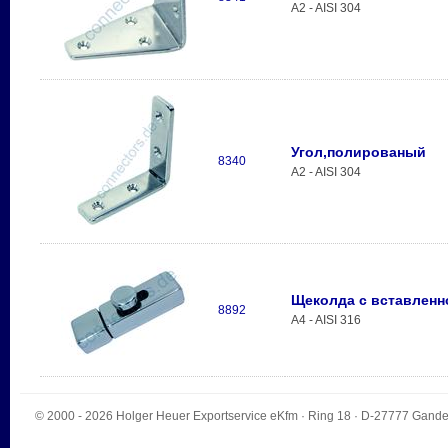
A2 - AISI 304
Угол,полированый
8340
A2 - AISI 304
Щеколда с вставленн
8892
A4 - AISI 316
© 2000 - 2026
Holger Heuer Exportservice eKfm
·
Ring 18
· D-
27777
Gande