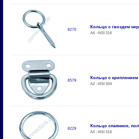
Кольцо с гвоздем н
8270
A4 - AISI 316
Кольцо с креплением
8579
A2 - AISI 304
Кольцо спаянное, по
8229
A4 - AISI 316