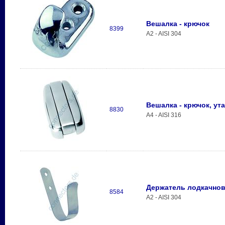
Вешалка - крючок
8399
A2 - AISI 304
Вешалка - крючок, у
8830
A4 - AISI 316
Держатель лодкачнов
8584
A2 - AISI 304