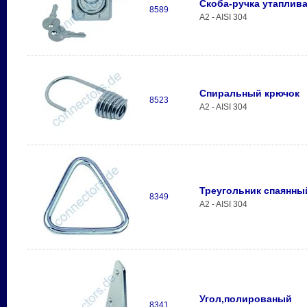
Скоба-ручка утаплива
8589
A2 - AISI 304
Спиральный крючок
8523
A2 - AISI 304
Треугольник спаянны
8349
A2 - AISI 304
Угол,полированый
8341