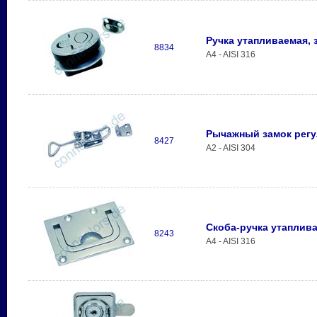
Ручка утапливаемая,
8834
A4 - AISI 316
Рычажный замок рег
8427
A2 - AISI 304
Скоба-ручка утаплив
8243
A4 - AISI 316