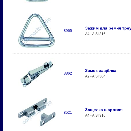
Зажим для ремня тре
8965
A4 - AISI 316
Замок-защёлка
8862
A2 - AISI 304
Защелка шаровая
8521
A4 - AISI 316