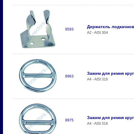
Держатель лодкачнов
8593
A2 - AISI 304
Зажим для ремня кру
8963
A4 - AISI 316
Зажим для ремня кру
8975
A4 - AISI 316