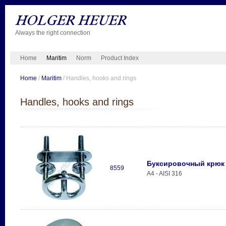
Always the right connection
Home
Maritim
Norm
Product Index
Home
/
Maritim
/ Handles, hooks and rings
Handles, hooks and rings
Буксировочный крюк
8559
A4 - AISI 316