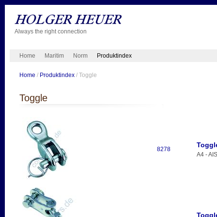
Always the right connection
Home
Maritim
Norm
Produktindex
Home
/
Produktindex
/ Toggle
Toggle
Toggl
8278
A4 - AI
Toggl