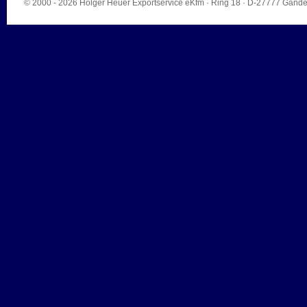
© 2000 - 2026
Holger Heuer Exportservice eKfm
·
Ring 18
· D-
27777
Gande