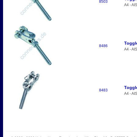
8503
A4 - AI
Toggl
8486
A4 - AI
Toggl
8483
A4 - AI