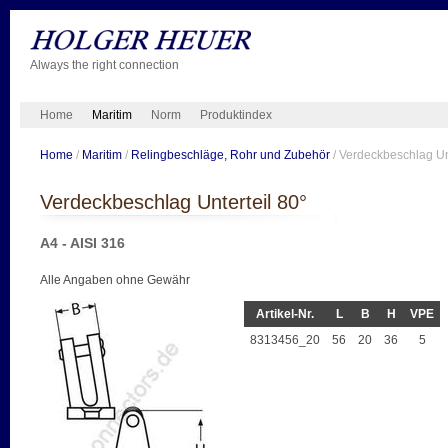
Always the right connection
Home
Maritim
Norm
Produktindex
Home
/
Maritim
/
Relingbeschläge, Rohr und Zubehör
/ Verdeckbeschlag Unt
Verdeckbeschlag Unterteil 80°
A4 - AISI 316
Alle Angaben ohne Gewähr
Artikel-Nr.
L
B
H
VPE
8313456_20
56
20
36
5