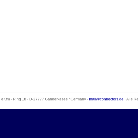
e eKfm
·
Ring 18
· D-
27777
Ganderkesee
/
Germany
·
mail@connectors.de
· Alle R