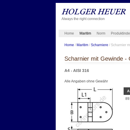
Always the right connection
Home
Maritim
Norm
Produktind
Home
/
Maritim
/
Scharniere
/ Scharnier m
Scharnier mit Gewinde -
A4 - AISI 316
Alle Angaben ohne Gewähr
A
89