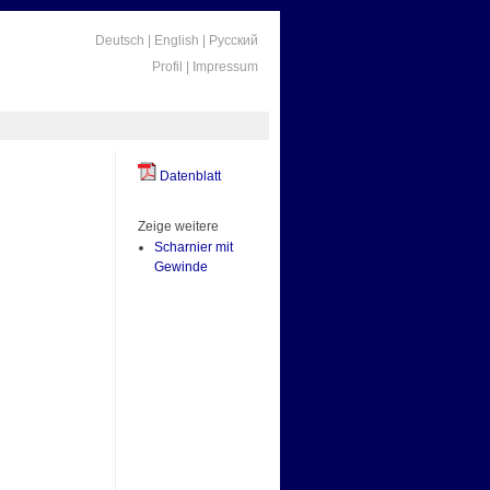
Deutsch
|
English
|
Русский
Profil
|
Impressum
Datenblatt
Zeige weitere
Scharnier mit
Gewinde