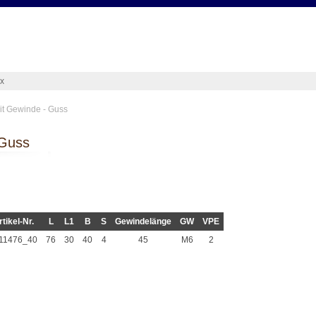
ex
it Gewinde - Guss
 Guss
rtikel-Nr.
L
L1
B
S
Gewindelänge
GW
VPE
11476_40
76
30
40
4
45
M6
2