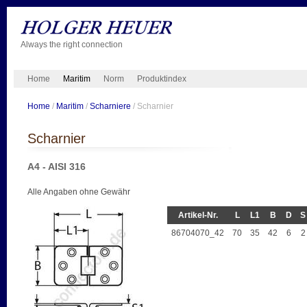
Always the right connection
Home
Maritim
Norm
Produktindex
Home
/
Maritim
/
Scharniere
/ Scharnier
Scharnier
A4 - AISI 316
Alle Angaben ohne Gewähr
Artikel-Nr.
L
L1
B
D
S
86704070_42
70
35
42
6
2