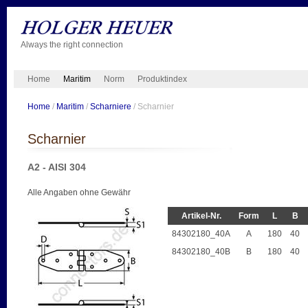
Always the right connection
Home
Maritim
Norm
Produktindex
Home
/
Maritim
/
Scharniere
/ Scharnier
Scharnier
A2 - AISI 304
Alle Angaben ohne Gewähr
Artikel-Nr.
Form
L
B
84302180_40A
A
180
40
84302180_40B
B
180
40