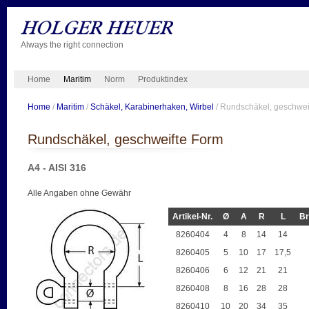
Always the right connection
Home
Maritim
Norm
Produktindex
Home
/
Maritim
/
Schäkel, Karabinerhaken, Wirbel
/ Rundschäkel, geschwei
Rundschäkel, geschweifte Form
A4 - AISI 316
Alle Angaben ohne Gewähr
Artikel-Nr.
Ø
A
R
L
Br
8260404
4
8
14
14
8260405
5
10
17
17,5
8260406
6
12
21
21
8260408
8
16
28
28
8260410
10
20
34
35