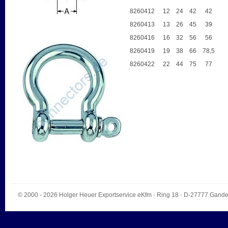
8260412
12
24
42
42
8260413
13
26
45
39
8260416
16
32
56
56
8260419
19
38
66
78,5
8260422
22
44
75
77
© 2000 - 2026
Holger Heuer Exportservice eKfm
·
Ring 18
· D-
27777
Gande