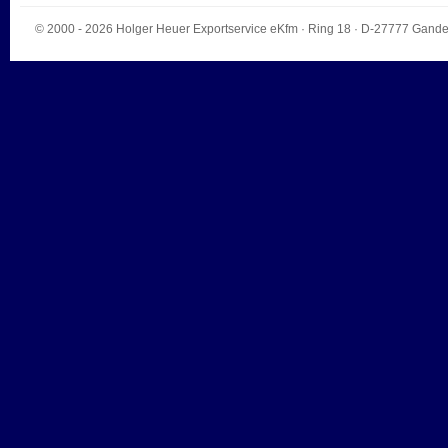
© 2000 - 2026
Holger Heuer Exportservice eKfm
·
Ring 18
· D-
27777
Gande