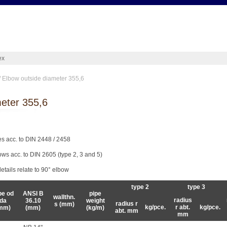
ex
/ Elbow outside diameter 355,6
meter 355,6
es acc. to DIN 2448 / 2458
ows acc. to DIN 2605 (type 2, 3 and 5)
details relate to 90° elbow
type 2
type 3
be od
ANSI B
pipe
wallthn.
radius
da
36.10
weight
radius r
s (mm)
kg/pce.
r abt.
kg/pce.
mm)
(mm)
(kg/m)
abt. mm
mm