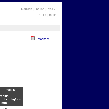
Deutsch
|
English
|
Русский
Profile
|
Imprint
Datasheet
type 5
radius
r abt.
kg/pce.
mm