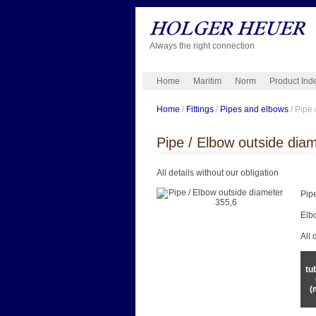
Always the right connection
Home
Maritim
Norm
Product Ind
Home
/
Fittings
/
Pipes and elbows
/ Pipe 
Pipe / Elbow outside dia
All details without our obligation
Pip
Elb
All 
tu
(