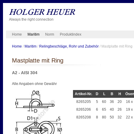
Always the right connection
Home
Maritim
Norm
Produktindex
Home
/
Maritim
/
Relingbeschläge, Rohr und Zubehör
/ Mastplatte mit Ring
Mastplatte mit Ring
A2 - AISI 304
Alle Angaben ohne Gewähr
Artikel-Nr.
D
L
B
H
Ösen
8265205
5
60
36
20
16 x
8265206
6
65
40
26
19 x
8265208
8
80
50
32
22 x