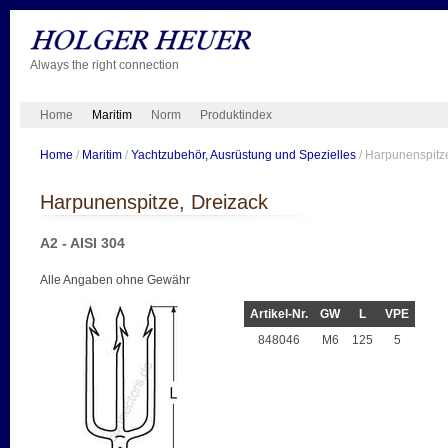
Always the right connection
Home
Maritim
Norm
Produktindex
Home
/
Maritim
/
Yachtzubehör, Ausrüstung und Spezielles
/ Harpunenspitz
Harpunenspitze, Dreizack
A2 - AISI 304
Alle Angaben ohne Gewähr
Artikel-Nr.
GW
L
VPE
848046
M6
125
5