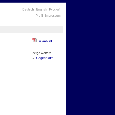
Deutsch
|
English
|
Русский
Profil
|
Impressum
Datenblatt
Zeige weitere
Gegenplatte