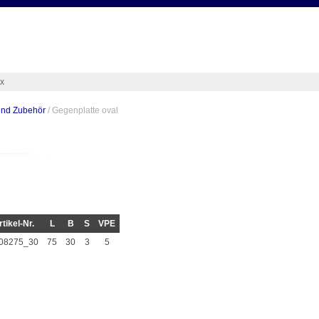
ex
und Zubehör
/ Gegenplatte oval
rtikel-Nr.
L
B
S
VPE
08275_30
75
30
3
5