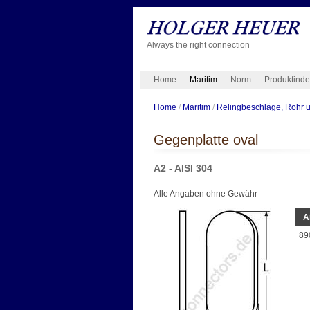
Always the right connection
Home
Maritim
Norm
Produktind
Home
/
Maritim
/
Relingbeschläge, Rohr 
Gegenplatte oval
A2 - AISI 304
Alle Angaben ohne Gewähr
A
89