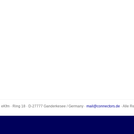
e eKfm
·
Ring 18
· D-
27777
Ganderkesee
/
Germany
·
mail@connectors.de
· Alle R