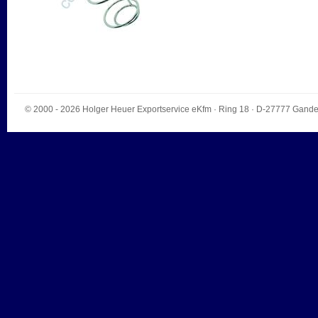
© 2000 - 2026
Holger Heuer Exportservice eKfm
·
Ring 18
· D-
27777
Gande