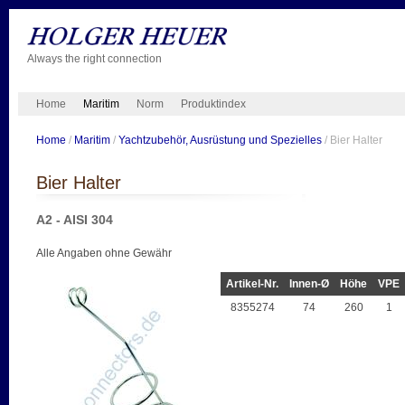
Always the right connection
Home
Maritim
Norm
Produktindex
Home
/
Maritim
/
Yachtzubehör, Ausrüstung und Spezielles
/ Bier Halter
Bier Halter
A2 - AISI 304
Alle Angaben ohne Gewähr
Artikel-Nr.
Innen-Ø
Höhe
VPE
8355274
74
260
1