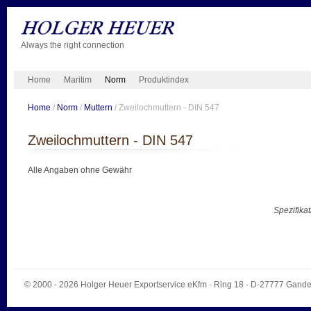
Always the right connection
Home
Maritim
Norm
Produktindex
Home
/
Norm
/
Muttern
/ Zweilochmuttern - DIN 547
Zweilochmuttern - DIN 547
Alle Angaben ohne Gewähr
Spezifika
© 2000 - 2026
Holger Heuer Exportservice eKfm
·
Ring 18
· D-
27777
Gande