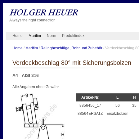
Always the right connection
Home
Maritim
Norm
Produktindex
Home
/
Maritim
/
Relingbeschläge, Rohr und Zubehör
/ Verdeckbeschlag 80
Verdeckbeschlag 80° mit Sicherungsbolzen
A4 - AISI 316
Alle Angaben ohne Gewähr
Artikel-Nr.
L
H
8856456_17
56
35
88564ERSATZ
Ersatzbolzen