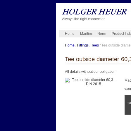
Always the right connection
Home
Maritim
Norm
Product Ind
Home
/
Fittings
/
Tees
/ Tee outside diame
Tee outside diameter 60,
All details without our obligation
Mad
wal
tu