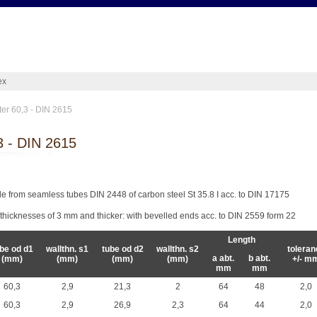
ex
ter 60,3 - DIN 2615
3 - DIN 2615
e from seamless tubes DIN 2448 of carbon steel St 35.8 I acc. to DIN 17175
lthicknesses of 3 mm and thicker: with bevelled ends acc. to DIN 2559 form 22
Length
be od d1
wallthn. s1
tube od d2
wallthn. s2
toleran
a abt.
b abt.
(mm)
(mm)
(mm)
(mm)
+/- m
mm
mm
60,3
2,9
21,3
2
64
48
2,0
60,3
2,9
26,9
2,3
64
44
2,0