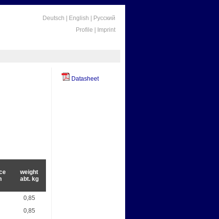
Deutsch
|
English
|
Русский
Profile
|
Imprint
Datasheet
ce
weight
m
abt. kg
0,85
0,85