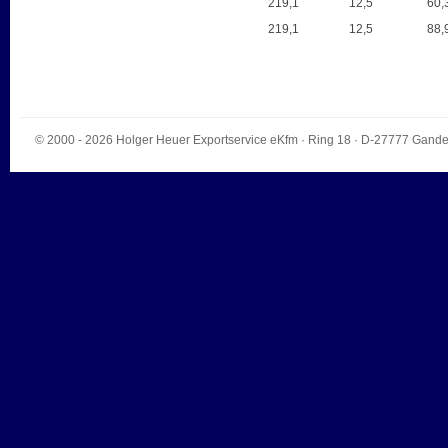
219,1
12,5
60,
219,1
12,5
88,
© 2000 - 2026
Holger Heuer Exportservice eKfm
·
Ring 18
· D-
27777
Gande