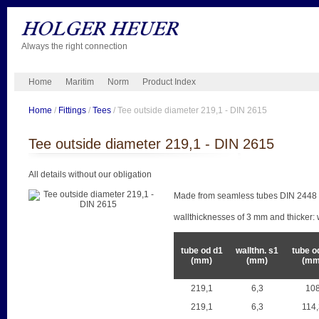
Always the right connection
Home
Maritim
Norm
Product Index
Home
/
Fittings
/
Tees
/ Tee outside diameter 219,1 - DIN 2615
Tee outside diameter 219,1 - DIN 2615
All details without our obligation
Made from seamless tubes DIN 2448 of
wallthicknesses of 3 mm and thicker: 
tube od d1
wallthn. s1
tube o
(mm)
(mm)
(mm
219,1
6,3
10
219,1
6,3
114