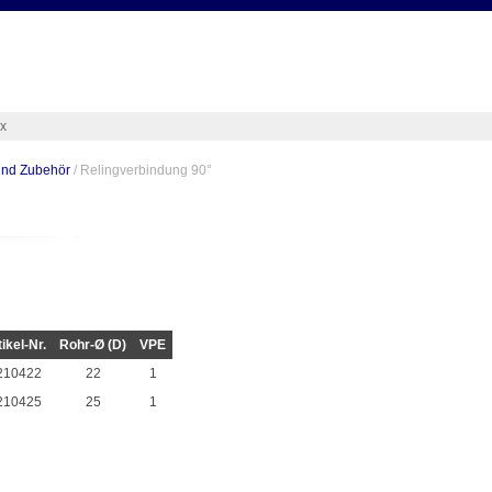
ex
und Zubehör
/ Relingverbindung 90°
tikel-Nr.
Rohr-Ø (D)
VPE
210422
22
1
210425
25
1