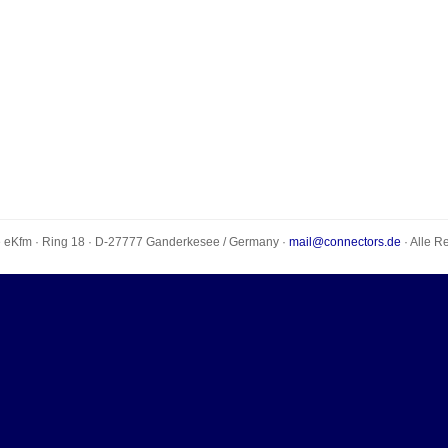
e eKfm
·
Ring 18
· D-
27777
Ganderkesee
/
Germany
·
mail@connectors.de
· Alle R