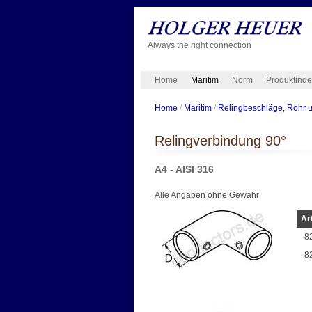
Always the right connection
Home
Maritim
Norm
Produktind
Home
/
Maritim
/
Relingbeschläge, Rohr 
Relingverbindung 90°
A4 - AISI 316
Alle Angaben ohne Gewähr
Ar
8
8