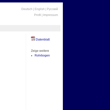
Deutsch
|
English
|
Русский
Profil
|
Impressum
Datenblatt
Zeige weitere
Rohrbogen