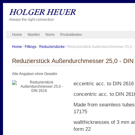
Always the right connection
Home
Maritim
Norm
Produktindex
Home
/
Fittings
/
Reduzierstücke
/ Reduzierstück Außendurchmesser 25,0 -
Reduzierstück Außendurchmesser 25,0 - DIN
Alle Angaben ohne Gewähr
eccentric acc. to DIN 2616 
concentric acc. to DIN 2616
Made from seamless tubes D
17175
wallthicknesses of 3 mm an
form 22