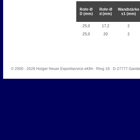
Rohr-Ø
Rohr-Ø
Wandstärke
D (mm)
d (mm)
s1 (mm)
25,0
17,2
2
25,0
20
2
© 2000 - 2026
Holger Heuer Exportservice eKfm
·
Ring 18
· D-
27777
Gande